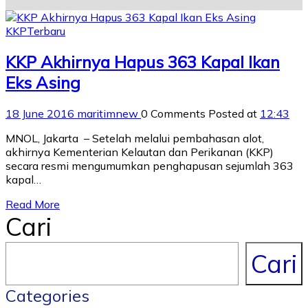
KKP
Terbaru
KKP Akhirnya Hapus 363 Kapal Ikan
Eks Asing
18 June 2016
maritimnew
0 Comments
Posted at
12:43
MNOL, Jakarta – Setelah melalui pembahasan alot,
akhirnya Kementerian Kelautan dan Perikanan (KKP)
secara resmi mengumumkan penghapusan sejumlah 363
kapal…
Read More
Cari
Cari
Categories