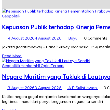
Geopolitik
Kepuasan Publik terhadap Kinerja Pem
4 August 2026
4 August 2026
Bayu
0 Comments
Jakarta (Maritimnews) – Panel Survey Indonesia (PSI) mer
Read More
Geopolitik
Hankam
HL
Opini
Terbaru
Negara Maritim yang Takluk di Lautnya
3 August 2026
3 August 2026
A.P Sulistiawan
0 
Ketika negara gagal menjamin keselamatan warganya dalam 
legitimasi moral dari penyelenggaraan negara itu sendiri.