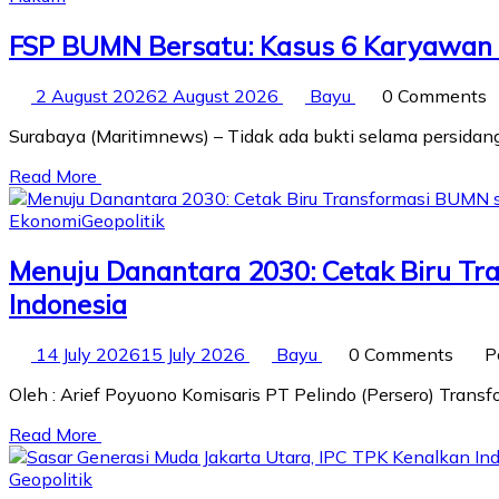
FSP BUMN Bersatu: Kasus 6 Karyawan P
2 August 2026
2 August 2026
Bayu
0 Comments
Surabaya (Maritimnews) – Tidak ada bukti selama persida
Read More
Ekonomi
Geopolitik
Menuju Danantara 2030: Cetak Biru Tr
Indonesia
14 July 2026
15 July 2026
Bayu
0 Comments
P
Oleh : Arief Poyuono Komisaris PT Pelindo (Persero) Tran
Read More
Geopolitik