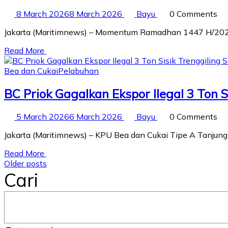
8 March 2026
8 March 2026
Bayu
0 Comments
Jakarta (Maritimnews) – Momentum Ramadhan 1447 H/2026 M
Read More
Bea dan Cukai
Pelabuhan
BC Priok Gagalkan Ekspor Ilegal 3 Ton S
5 March 2026
6 March 2026
Bayu
0 Comments
Jakarta (Maritimnews) – KPU Bea dan Cukai Tipe A Tanjung
Read More
Posts
Older posts
Cari
navigation