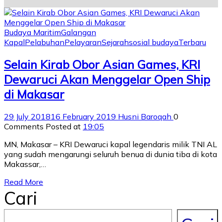
Budaya Maritim
Galangan
Kapal
Pelabuhan
Pelayaran
Sejarah
sosial budaya
Terbaru
Selain Kirab Obor Asian Games, KRI
Dewaruci Akan Menggelar Open Ship
di Makasar
29 July 2018
16 February 2019
Husni Baroqah
0
Comments
Posted at
19:05
MN, Makasar – KRI Dewaruci kapal legendaris milik TNI AL
yang sudah mengarungi seluruh benua di dunia tiba di kota
Makassar,…
Read More
Cari