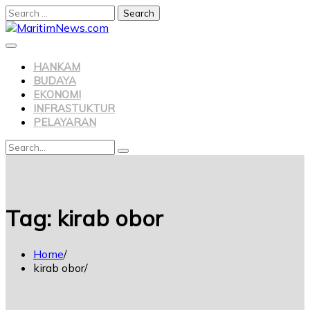
Search
for:
Skip
to
content
HANKAM
BUDAYA
EKONOMI
INFRASTUKTUR
PELAYARAN
Search
Search
for:
Tag:
kirab obor
Home
kirab obor