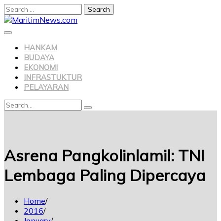
Search
for:
Skip
to
content
HANKAM
BUDAYA
EKONOMI
INFRASTUKTUR
PELAYARAN
Search
Search
for:
Asrena Pangkolinlamil: TNI
Lembaga Paling Dipercaya
Home
2016
January