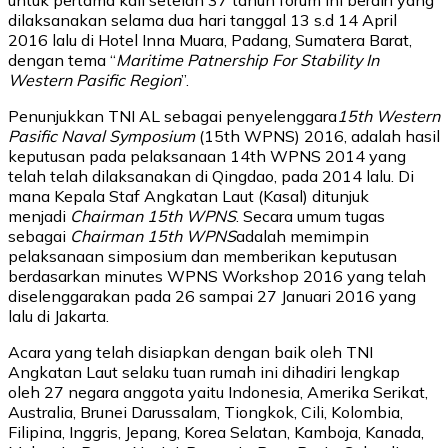
dilaksanakan selama dua hari tanggal 13 s.d 14 April
2016 lalu di Hotel Inna Muara, Padang, Sumatera Barat,
dengan tema “
Maritime Patnership For Stability In
Western Pasific Region
”.
Penunjukkan TNI AL sebagai penyelenggara
15th Western
Pasific Naval Symposium
(15th WPNS) 2016, adalah hasil
keputusan pada pelaksanaan 14th WPNS 2014 yang
telah telah dilaksanakan di Qingdao, pada 2014 lalu. Di
mana Kepala Staf Angkatan Laut (Kasal) ditunjuk
menjadi
Chairman 15th WPNS
. Secara umum tugas
sebagai
Chairman 15th WPNS
adalah memimpin
pelaksanaan simposium dan memberikan keputusan
berdasarkan minutes WPNS Workshop 2016 yang telah
diselenggarakan pada 26 sampai 27 Januari 2016 yang
lalu di Jakarta.
Acara yang telah disiapkan dengan baik oleh TNI
Angkatan Laut selaku tuan rumah ini dihadiri lengkap
oleh 27 negara anggota yaitu Indonesia, Amerika Serikat,
Australia, Brunei Darussalam, Tiongkok, Cili, Kolombia,
Filipina, Inggris, Jepang, Korea Selatan, Kamboja, Kanada,