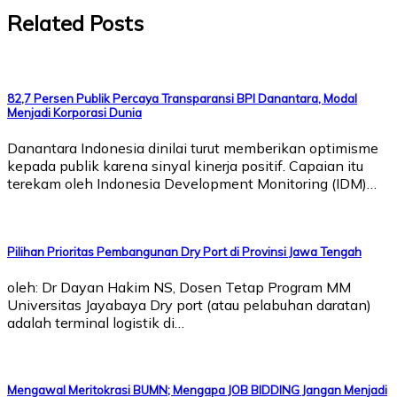
Related Posts
82,7 Persen Publik Percaya Transparansi BPI Danantara, Modal
Menjadi Korporasi Dunia
Danantara Indonesia dinilai turut memberikan optimisme
kepada publik karena sinyal kinerja positif. Capaian itu
terekam oleh Indonesia Development Monitoring (IDM)…
Pilihan Prioritas Pembangunan Dry Port di Provinsi Jawa Tengah
oleh: Dr Dayan Hakim NS, Dosen Tetap Program MM
Universitas Jayabaya Dry port (atau pelabuhan daratan)
adalah terminal logistik di…
Mengawal Meritokrasi BUMN; Mengapa JOB BIDDING Jangan Menjadi