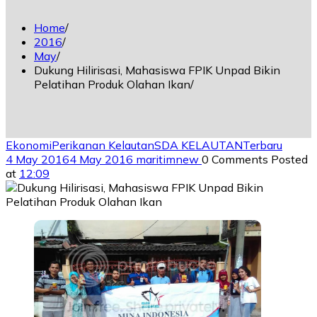
Home
2016
May
Dukung Hilirisasi, Mahasiswa FPIK Unpad Bikin
Pelatihan Produk Olahan Ikan
Ekonomi
Perikanan Kelautan
SDA KELAUTAN
Terbaru
4 May 2016
4 May 2016
maritimnew
0 Comments
Posted
at
12:09