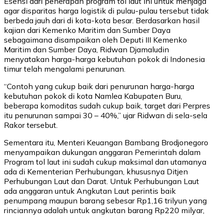
Esensi dari penerapan program tol laut ini untuk menjaga
agar disparitas harga logistik di pulau-pulau tersebut tidak
berbeda jauh dari di kota-kota besar. Berdasarkan hasil
kajian dari Kemenko Maritim dan Sumber Daya
sebagaimana disampaikan oleh Deputi III Kemenko
Maritim dan Sumber Daya, Ridwan Djamaludin
menyatakan harga-harga kebutuhan pokok di Indonesia
timur telah mengalami penurunan.
“Contoh yang cukup baik dari penurunan harga-harga
kebutuhan pokok di kota Namlea Kabupaten Buru,
beberapa komoditas sudah cukup baik, target dari Perpres
itu penurunan sampai 30 – 40%,” ujar Ridwan di sela-sela
Rakor tersebut.
Sementara itu, Menteri Keuangan Bambang Brodjonegoro
menyampaikan dukungan anggaran Pemerintah dalam
Program tol laut ini sudah cukup maksimal dan utamanya
ada di Kementerian Perhubungan, khususnya Ditjen
Perhubungan Laut dan Darat. Untuk Perhubungan Laut
ada anggaran untuk Angkutan Laut perintis baik
penumpang maupun barang sebesar Rp1,16 trilyun yang
rinciannya adalah untuk angkutan barang Rp220 milyar,