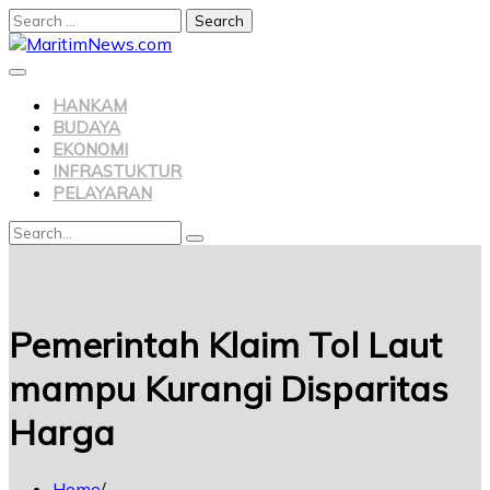
Search
for:
Skip
to
content
HANKAM
BUDAYA
EKONOMI
INFRASTUKTUR
PELAYARAN
Search
Search
for:
Pemerintah Klaim Tol Laut
mampu Kurangi Disparitas
Harga
Home