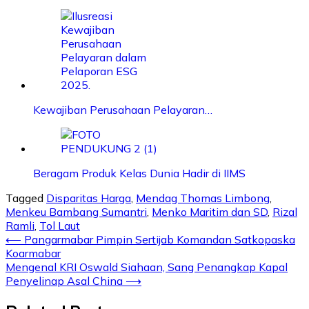
Kewajiban Perusahaan Pelayaran…
Beragam Produk Kelas Dunia Hadir di IIMS
Tagged
Disparitas Harga
,
Mendag Thomas Limbong
,
Menkeu Bambang Sumantri
,
Menko Maritim dan SD
,
Rizal
Ramli
,
Tol Laut
Post
⟵
Pangarmabar Pimpin Sertijab Komandan Satkopaska
Koarmabar
navigation
Mengenal KRI Oswald Siahaan, Sang Penangkap Kapal
Penyelinap Asal China
⟶