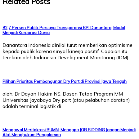
Related Posts
82,7 Persen Publik Percaya Transparansi BPI Danantara, Modal
Menjadi Korporasi Dunia
Danantara Indonesia dinilai turut memberikan optimisme
kepada publik karena sinyal kinerja positif. Capaian itu
terekam oleh Indonesia Development Monitoring (IDM)…
Pilihan Prioritas Pembangunan Dry Port di Provinsi Jawa Tengah
oleh: Dr Dayan Hakim NS, Dosen Tetap Program MM
Universitas Jayabaya Dry port (atau pelabuhan daratan)
adalah terminal logistik di…
Mengawal Meritokrasi BUMN; Mengapa JOB BIDDING Jangan Menjadi
Alat Menghukum Pengalaman