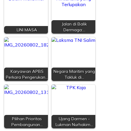
Jalan di Balik
LINI MASA
Dermaga:…
Karyawan APBS
Negara Maritim yang
Perkara Pengerukan…
Takluk di…
Pilihan Prioritas
Ujang Darmen -
Pembangunan…
Lukman Nurhakim…