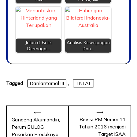
Jalan di Balik
Analisis Kesenjangan
Dermaga:…
Dan…
Tagged
Danlantamal III
,
TNI AL
⟶
⟵
Revisi PM Nomor 11
Gandeng Akumandiri,
Tahun 2016 menjadi
Perum BULOG
Target ISAA
Pasarkan Produknya