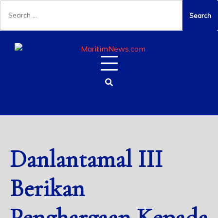
Danlantamal III
Berikan
Penghargaan Kepada