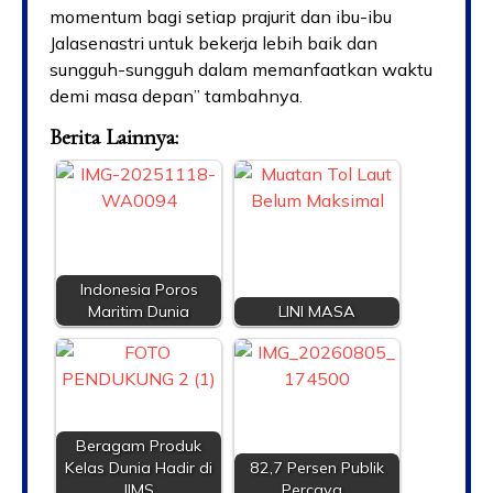
momentum bagi setiap prajurit dan ibu-ibu
Jalasenastri untuk bekerja lebih baik dan
sungguh-sungguh dalam memanfaatkan waktu
demi masa depan” tambahnya.
Berita Lainnya:
Indonesia Poros
Maritim Dunia
LINI MASA
Beragam Produk
Kelas Dunia Hadir di
82,7 Persen Publik
IIMS
Percaya…