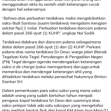
menggunakan akta itu seolah-olah keterangan cocok
dengan hal sebenarnya.
“Bahwa atas perbuatan terdakwa, maka mengakibatkan
saksi Budi Santoso (suami terdakwa) mengalami kerugian
sekitar Rp2,1 miliar. Perbuatan terdakwa diancam pidana
dalam pasal 266 ayat (1) KUHP,” ungkap Nur Sodik.
Terdakwa didakwa dan diancam pidana sebagaimana
diatur dalam pasal 266 ayat (1) dan (2) KUHP. Perkara
pidana atas nama terdakwa Sri Dewi, warga Jalan Blanak
Tegalsari Kota Tegal. Persidangan di Pengadilan Negeri
(PN) Tegal dengan agenda mendengarkan keterangan
saksi
a de charge
(saksi meringankan) dan juga untuk
memeriksa dan mendengar keterangan ahli yang
dihadirkan terdakwa melalui penasihat hukumnya Binton
Sianturi SH.
Dalam pemeriksaan para saksi saksi yang mana saksi
adalah orang yang sudah bertahun tahun menjadi
pengurus kapal terdakwa Sri Dewi dan suaminya atau
saksi pelapor tidak ada satu saksipun yang mengetahui
atau melihat bentuk fisik dari kapal KM Alam Jaya Mina 01