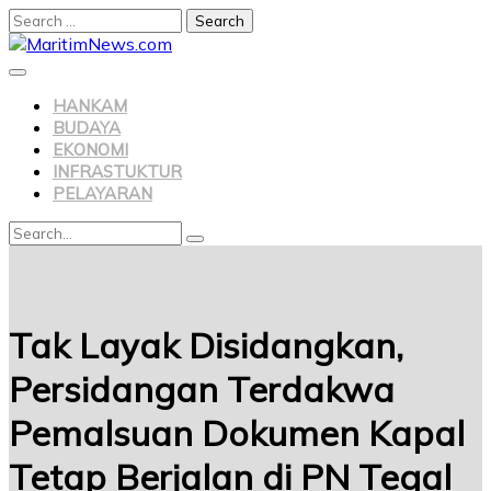
Search
for:
Skip
to
content
HANKAM
BUDAYA
EKONOMI
INFRASTUKTUR
PELAYARAN
Search
Search
for:
Tak Layak Disidangkan,
Persidangan Terdakwa
Pemalsuan Dokumen Kapal
Tetap Berjalan di PN Tegal