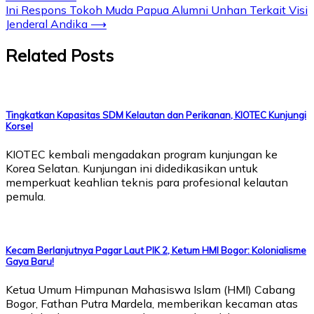
navigation
Ini Respons Tokoh Muda Papua Alumni Unhan Terkait Visi
Jenderal Andika
⟶
Related Posts
Tingkatkan Kapasitas SDM Kelautan dan Perikanan, KIOTEC Kunjungi
Korsel
KIOTEC kembali mengadakan program kunjungan ke
Korea Selatan. Kunjungan ini didedikasikan untuk
memperkuat keahlian teknis para profesional kelautan
pemula.
Kecam Berlanjutnya Pagar Laut PIK 2, Ketum HMI Bogor: Kolonialisme
Gaya Baru!
Ketua Umum Himpunan Mahasiswa Islam (HMI) Cabang
Bogor, Fathan Putra Mardela, memberikan kecaman atas