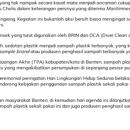
 yang tak nampak secara kasat mata menjadi ancaman cukup s
as Cholis dalam keterangan persnya yang diterima
Maritimne
angiang. Kegiatan ini bukanlah aksi bersih biasa mengingat
i.
ansek yang turut digunakan oleh BRIN dan DCA (Diver Clean A
h, sedotan plastik menjadi sampah plastik terbanyak, yang ke
sample brand
atau produsen penghasil sampah terbanyak yan
buangan Akhir (TPA) kabupaten/kota di Banten, sampah plast
ktu yang mengakibatkan penumpukan di sepanjang pesisir pu
remonial peringatan Hari Lingkungan Hidup Sedunia belaka,
dorong kebijakan penggunaan sampah plastik sekali pakai mu
gan masyarakat Banten, di kemudian hari agenda ini dilanju
pah plastik sekali pakai ini dan juga produsen penghasil s