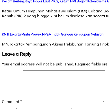
Kecam Berlanjutnya Pagar Laut PIK 2, Ketum HMI Bogor: Kolonialisme 
Ketua Umum Himpunan Mahasiswa Islam (HMI) Cabang Bogor
Kapuk (PIK) 2 yang hingga kini belum diselesaikan secara 
KNTI Jakarta Minta Proyek NPEA Tidak Ganggu Kehidupan Nelayan
MN. Jakarta-Pembangunan Akses Pelabuhan Tanjung Priok T
Leave a Reply
Your email address will not be published.
Required fields ar
Comment
*