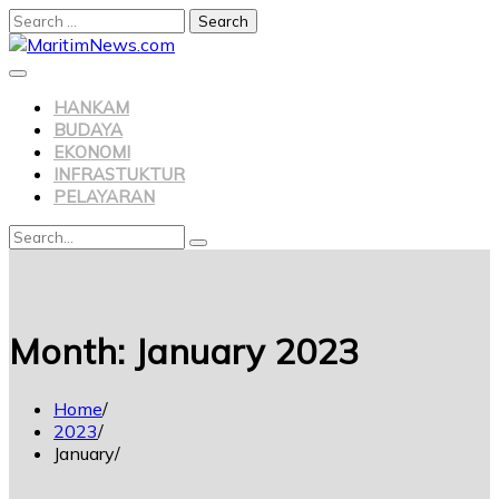
Search
for:
Skip
to
content
HANKAM
BUDAYA
EKONOMI
INFRASTUKTUR
PELAYARAN
Search
Search
for:
Month:
January 2023
Home
2023
January