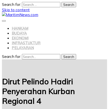
Search for:
Skip to content
HANKAM
BUDAYA
EKONOMI
INFRASTUKTUR
PELAYARAN
Search for:
Search
Dirut Pelindo Hadiri
Penyerahan Kurban
Regional 4