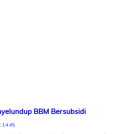
enyelundup BBM Bersubsidi
t
14:45