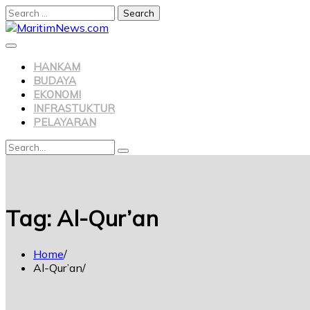
HANKAM
BUDAYA
EKONOMI
INFRASTUKTUR
PELAYARAN
Tag:
Al-Qur’an
Home
Al-Qur’an