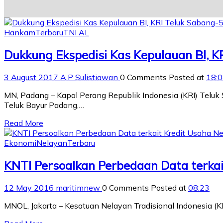
Hankam
Terbaru
TNI AL
Dukkung Ekspedisi Kas Kepulauan BI, K
3 August 2017
A.P Sulistiawan
0 Comments
Posted at
18:
MN, Padang – Kapal Perang Republik Indonesia (KRI) Telu
Teluk Bayur Padang,…
Read More
Ekonomi
Nelayan
Terbaru
KNTI Persoalkan Perbedaan Data terkai
12 May 2016
maritimnew
0 Comments
Posted at
08:23
MNOL, Jakarta – Kesatuan Nelayan Tradisional Indonesia (K