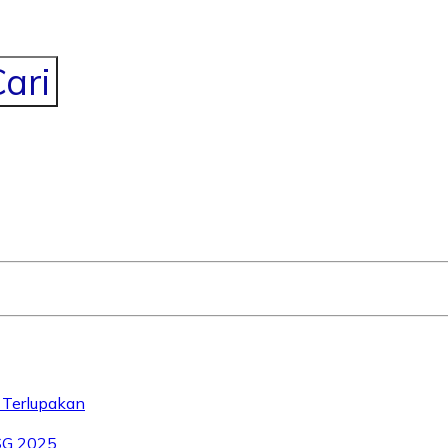
ari
 Terlupakan
SG 2025