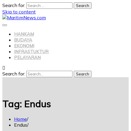
Search for:
Skip to content
HANKAM
BUDAYA
EKONOMI
INFRASTUKTUR
PELAYARAN
Search for:
Search
Tag:
Endus
Home
Endus