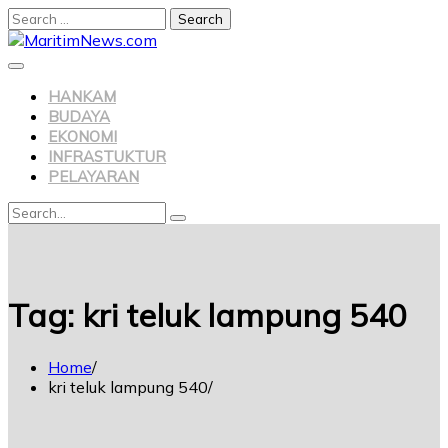
Search
for:
Skip
to
content
HANKAM
BUDAYA
EKONOMI
INFRASTUKTUR
PELAYARAN
Search
Search
for:
Tag:
kri teluk lampung 540
Home
kri teluk lampung 540