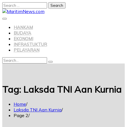
Search
for:
Skip
to
content
HANKAM
BUDAYA
EKONOMI
INFRASTUKTUR
PELAYARAN
Search
Search
for:
Tag:
Laksda TNI Aan Kurnia
Home
Laksda TNI Aan Kurnia
Page 2