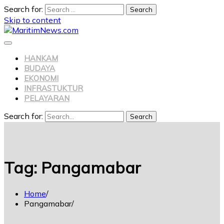
Search for:
Skip to content
HANKAM
BUDAYA
EKONOMI
INFRASTUKTUR
PELAYARAN
Search for:
Search
Tag:
Pangamabar
Home
Pangamabar