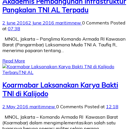
Akademis Pembangunan Infrastruktur
Pangkalan TNI AL Terpadu
2 June 2016
2 June 2016
maritimnew
0 Comments
Posted
at
07:38
MNOL, Jakarta – Panglima Komando Armada RI Kawasan
Barat (Pangarmbar) Laksamana Muda TNI A. Taufiq R.,
menerima paparan tentang…
Read More
Terbaru
TNI AL
Koarmabar Laksanakan Karya Bakti
TNI di Kalijodo
2 May 2016
maritimnew
0 Comments
Posted at
12:18
MNOL, Jakarta – Komando Armada RI Kawasan Barat
(Koarmabar) dalam mengimplementasikan salah satu
tugasnya berupa operasi militer selain perang…