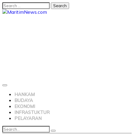
Search
for:
Skip
to
content
HANKAM
BUDAYA
EKONOMI
INFRASTUKTUR
PELAYARAN
Search
Search