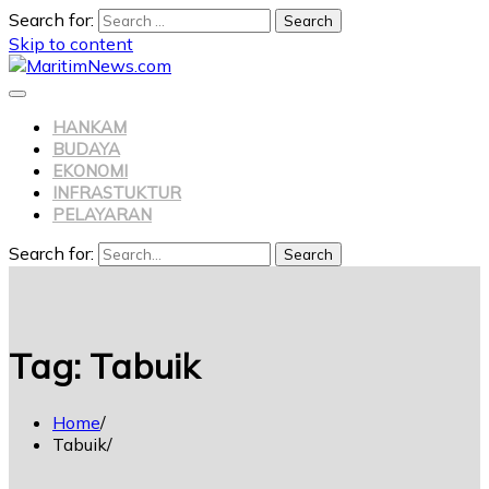
Search for:
Skip to content
HANKAM
BUDAYA
EKONOMI
INFRASTUKTUR
PELAYARAN
Search for:
Search
Tag:
Tabuik
Home
Tabuik