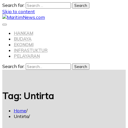
Search for:
Skip to content
HANKAM
BUDAYA
EKONOMI
INFRASTUKTUR
PELAYARAN
Search for:
Search
Tag:
Untirta
Home
Untirta