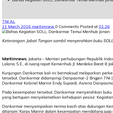
TNI AL
11 March 2016
maritimnew
0 Comments
Posted at
01:26
Keterangan: Jabat Tangan sambil menyerahkan buku SOLL 
Maritimnews
, Jakarta – Menteri perhubungan Republik In
Lalana, S.E., di ruang rapat Kemenhub Jl. Merdeka Barat 8 Ja
Kunjungan Dankormar kali ini bermaksud melaporkan per
tersebut, Dankormar didampingi Danpasmar-2 Brigjen TNI (M
Dankormar Kolonel Marinir Endy Supardi, Asrena Danpasmar
Pada kesempatan tersebut, Dankormar menyerahkan buku
yang bertujuan menyelamatkan kehidupan pesisir. Kegiatan i
Dankormar menyampaikan terima kasih atas dukungan Keme
ditanam.“Korps Marinir dalam kesempatan mendatang juga 