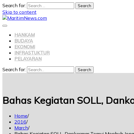
Search for:
Skip to content
HANKAM
BUDAYA
EKONOMI
INFRASTUKTUR
PELAYARAN
Search for:
Search
Bahas Kegiatan SOLL, Dank
Home
2016
March
Bahas Kegiatan SOLL, Dankormar Temui Menhub Jon