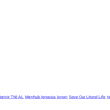
arinir TNI AL
,
Menhub Ignasius Jonan
,
Save Our Litoral Life
,
t