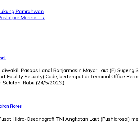
s Dukung Pamrahwan
slatpur Marinir
⟶
sel.
, diwakili Pasops Lanal Banjarmasin Mayor Laut (P) Sugeng S
t Facility Security) Code, bertempat di Terminal Office Perm
n Selatan, Rabu (24/5/2023.)
airan Flores
usat Hidro-Oseanografi TNI Angkatan Laut (Pushidrosal) men