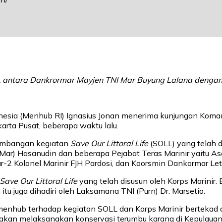
antara Dankrormar Mayjen TNI Mar Buyung Lalana dengan M
donesia (Menhub RI) Ignasius Jonan menerima kunjungan Koma
karta Pusat, beberapa waktu lalu.
kembangan kegiatan
Save Our Littoral Life
(SOLL) yang telah d
ar) Hasanudin dan beberapa Pejabat Teras Marinir yaitu Aso
-2 Kolonel Marinir FJH Pardosi, dan Koorsmin Dankormar Let
Save Our Littoral Life
yang telah disusun oleh Korps Marini
tu juga dihadiri oleh Laksamana TNI (Purn) Dr. Marsetio.
nhub terhadap kegiatan SOLL dan Korps Marinir bertekad a
akan melaksanakan konservasi terumbu karang di Kepulauan 