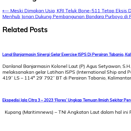
⟵
Meski Dimakan Usia, KRI Teluk Bone-511 Tetap Eksi
Menhub Jonan Dukung Pembangunan Bandara Purboyo di Pu
Related Posts
Lanal Banjarmasin Sinergi Gelar Exercise ISPS Di Perairan Tabanio, Kal
Danlanal Banjarmasin Kolonel Laut (P) Agus Setyawan, S.H.
melaksanakan gelar Latihan ISPS (International Ship and Por
419” LS – 114° 29’ 792” BT di Perairan Tabanio, Kalimanta
Ekspedisi Jala Citra 3 – 2023 ‘Flores’ Ungkap Temuan Ilmiah Sekitar Per
Kupang (Maritimnews) – TNI Angkatan Laut dalam hal ini P