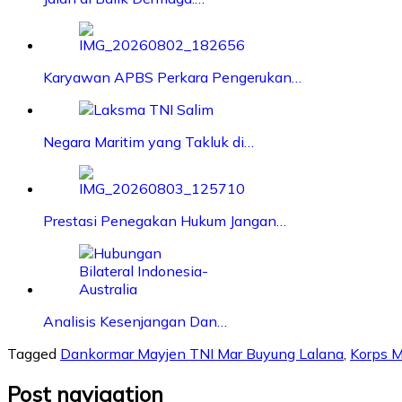
Karyawan APBS Perkara Pengerukan…
Negara Maritim yang Takluk di…
Prestasi Penegakan Hukum Jangan…
Analisis Kesenjangan Dan…
Tagged
Dankormar Mayjen TNI Mar Buyung Lalana
,
Korps M
Post navigation