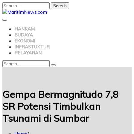
Search
for:
Skip
to
content
HANKAM
BUDAYA
EKONOMI
INFRASTUKTUR
PELAYARAN
Search
Search
for:
Gempa Bermagnitudo 7,8
SR Potensi Timbulkan
Tsunami di Sumbar
Home