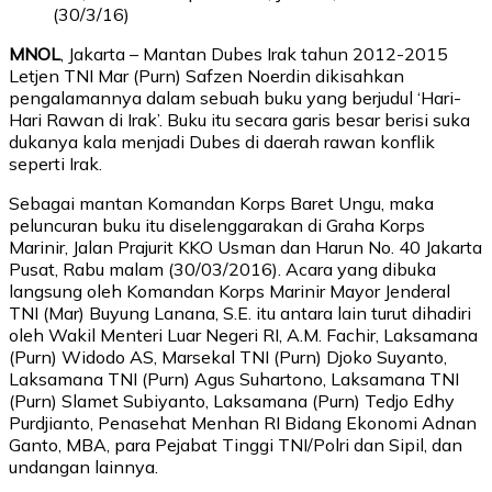
(30/3/16)
MNOL
, Jakarta – Mantan Dubes Irak tahun 2012-2015
Letjen TNI Mar (Purn) Safzen Noerdin dikisahkan
pengalamannya dalam sebuah buku yang berjudul ‘Hari-
Hari Rawan di Irak’. Buku itu secara garis besar berisi suka
dukanya kala menjadi Dubes di daerah rawan konflik
seperti Irak.
Sebagai mantan Komandan Korps Baret Ungu, maka
peluncuran buku itu diselenggarakan di Graha Korps
Marinir, Jalan Prajurit KKO Usman dan Harun No. 40 Jakarta
Pusat, Rabu malam (30/03/2016). Acara yang dibuka
langsung oleh Komandan Korps Marinir Mayor Jenderal
TNI (Mar) Buyung Lanana, S.E. itu antara lain turut dihadiri
oleh Wakil Menteri Luar Negeri RI, A.M. Fachir, Laksamana
(Purn) Widodo AS, Marsekal TNI (Purn) Djoko Suyanto,
Laksamana TNI (Purn) Agus Suhartono, Laksamana TNI
(Purn) Slamet Subiyanto, Laksamana (Purn) Tedjo Edhy
Purdjianto, Penasehat Menhan RI Bidang Ekonomi Adnan
Ganto, MBA, para Pejabat Tinggi TNI/Polri dan Sipil, dan
undangan lainnya.