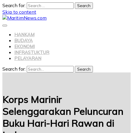
Search for:
Skip to content
HANKAM
BUDAYA
EKONOMI
INFRASTUKTUR
PELAYARAN
Search for:
Search
Korps Marinir
Selenggarakan Peluncuran
Buku Hari-Hari Rawan di