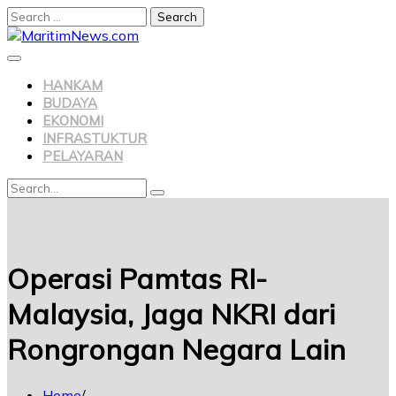
Search
for:
Skip
to
content
HANKAM
BUDAYA
EKONOMI
INFRASTUKTUR
PELAYARAN
Search
Search
for:
Operasi Pamtas RI-
Malaysia, Jaga NKRI dari
Rongrongan Negara Lain
Home