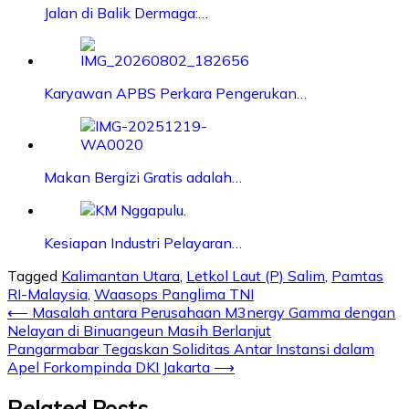
Jalan di Balik Dermaga:…
Karyawan APBS Perkara Pengerukan…
Makan Bergizi Gratis adalah…
Kesiapan Industri Pelayaran…
Tagged
Kalimantan Utara
,
Letkol Laut (P) Salim
,
Pamtas
RI-Malaysia
,
Waasops Panglima TNI
Post
⟵
Masalah antara Perusahaan M3nergy Gamma dengan
Nelayan di Binuangeun Masih Berlanjut
navigation
Pangarmabar Tegaskan Soliditas Antar Instansi dalam
Apel Forkompinda DKI Jakarta
⟶
Related Posts