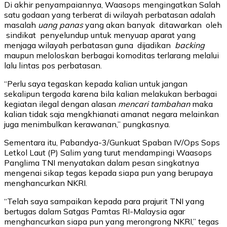
Di akhir penyampaiannya, Waasops mengingatkan Salah
satu godaan yang terberat di wilayah perbatasan adalah
masalah
uang panas
yang akan banyak ditawarkan oleh
sindikat penyelundup untuk menyuap aparat yang
menjaga wilayah perbatasan guna dijadikan
backing
maupun meloloskan berbagai komoditas terlarang melalui
lalu lintas pos perbatasan.
“Perlu saya tegaskan kepada kalian untuk jangan
sekalipun tergoda karena bila kalian melakukan berbagai
kegiatan ilegal dengan alasan
mencari tambahan
maka
kalian tidak saja mengkhianati amanat negara melainkan
juga menimbulkan kerawanan,” pungkasnya.
Sementara itu, Pabandya-3/Gunkuat Spaban IV/Ops Sops
Letkol Laut (P) Salim yang turut mendampingi Waasops
Panglima TNI menyatakan dalam pesan singkatnya
mengenai sikap tegas kepada siapa pun yang berupaya
menghancurkan NKRI.
“Telah saya sampaikan kepada para prajurit TNI yang
bertugas dalam Satgas Pamtas RI-Malaysia agar
menghancurkan siapa pun yang merongrong NKRI,” tegas