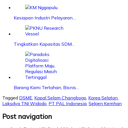
Kesiapan Industri Pelayaran…
Tingkatkan Kapasitas SDM…
Barang Kami Tertahan, Bisnis…
Tagged
DSME
,
Kapal Selam Changbogo
,
Korea Selatan
,
Laksdya TNI Widodo
,
PT PAL Indonesia
,
Sekjen Kemhan
Post navigation