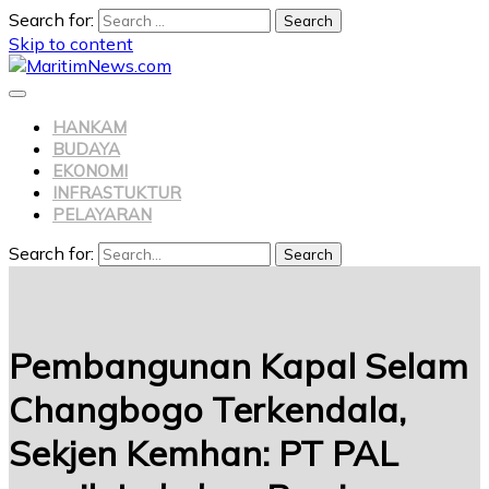
Search for:
Skip to content
HANKAM
BUDAYA
EKONOMI
INFRASTUKTUR
PELAYARAN
Search for:
Search
Pembangunan Kapal Selam
Changbogo Terkendala,
Sekjen Kemhan: PT PAL