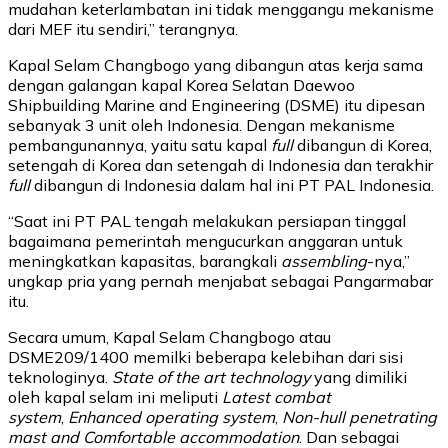
mudahan keterlambatan ini tidak menggangu mekanisme
dari MEF itu sendiri,” terangnya.
Kapal Selam Changbogo yang dibangun atas kerja sama
dengan galangan kapal Korea Selatan Daewoo
Shipbuilding Marine and Engineering (DSME) itu dipesan
sebanyak 3 unit oleh Indonesia. Dengan mekanisme
pembangunannya, yaitu satu kapal
full
dibangun di Korea,
setengah di Korea dan setengah di Indonesia dan terakhir
full
dibangun di Indonesia dalam hal ini PT PAL Indonesia.
“Saat ini PT PAL tengah melakukan persiapan tinggal
bagaimana pemerintah mengucurkan anggaran untuk
meningkatkan kapasitas, barangkali
assembling
-nya,”
ungkap pria yang pernah menjabat sebagai Pangarmabar
itu.
Secara umum, Kapal Selam Changbogo atau
DSME209/1400 memilki beberapa kelebihan dari sisi
teknologinya.
State of the art technology
yang dimiliki
oleh kapal selam ini meliputi
Latest combat
system
,
Enhanced operating system
,
Non-hull penetrating
mast and Comfortable
accommodation
. Dan sebagai