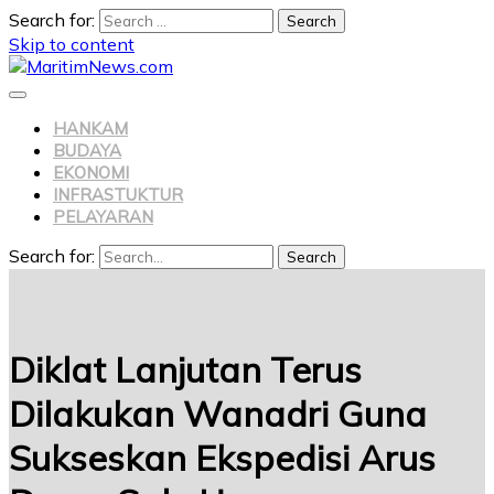
Search for:
Skip to content
HANKAM
BUDAYA
EKONOMI
INFRASTUKTUR
PELAYARAN
Search for:
Search
Diklat Lanjutan Terus
Dilakukan Wanadri Guna
Sukseskan Ekspedisi Arus