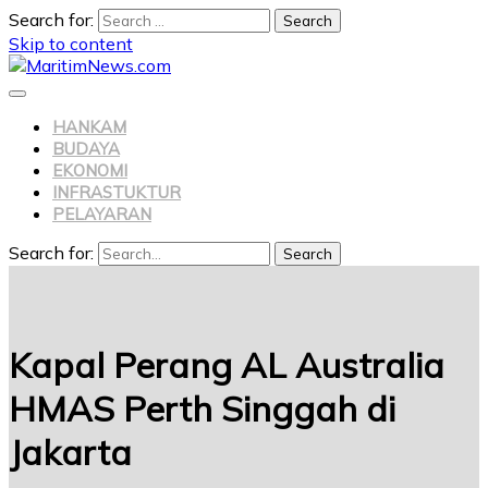
Search for:
Skip to content
HANKAM
BUDAYA
EKONOMI
INFRASTUKTUR
PELAYARAN
Search for:
Search
Kapal Perang AL Australia
HMAS Perth Singgah di
Jakarta