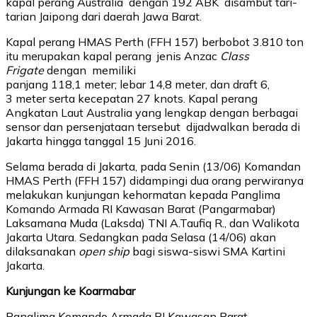
kapal perang Australia dengan 192 ABK disambut tari-
tarian Jaipong dari daerah Jawa Barat.
Kapal perang HMAS Perth (FFH 157) berbobot 3.810 ton
itu merupakan kapal perang jenis Anzac
Class
Frigate
dengan memiliki
panjang 118,1 meter; lebar 14,8 meter, dan draft 6,
3 meter serta kecepatan 27 knots. Kapal perang
Angkatan Laut Australia yang lengkap dengan berbagai
sensor dan persenjataan tersebut dijadwalkan berada di
Jakarta hingga tanggal 15 Juni 2016.
Selama berada di Jakarta, pada Senin (13/06) Komandan
HMAS Perth (FFH 157) didampingi dua orang perwiranya
melakukan kunjungan kehormatan kepada Panglima
Komando Armada RI Kawasan Barat (Pangarmabar)
Laksamana Muda (Laksda) TNI A.Taufiq R., dan Walikota
Jakarta Utara. Sedangkan pada Selasa (14/06) akan
dilaksanakan
open ship
bagi siswa-siswi SMA Kartini
Jakarta.
Kunjungan ke Koarmabar
Panglima Komando Armada RI Kawasan Barat