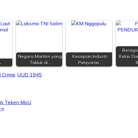
Beraga
Negara Maritim yang
Kesiapan Industri
Kelas Dun
A
Takluk di…
Pelayaran…
I
d Crime
,
UUD 1945
FA Teken MoU
⟶