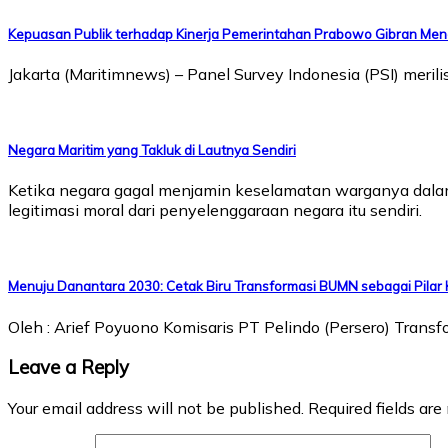
Kepuasan Publik terhadap Kinerja Pemerintahan Prabowo Gibran Men
Jakarta (Maritimnews) – Panel Survey Indonesia (PSI) mer
Negara Maritim yang Takluk di Lautnya Sendiri
Ketika negara gagal menjamin keselamatan warganya dalam 
legitimasi moral dari penyelenggaraan negara itu sendiri.
Menuju Danantara 2030: Cetak Biru Transformasi BUMN sebagai Pilar
Oleh : Arief Poyuono Komisaris PT Pelindo (Persero) Tran
Leave a Reply
Your email address will not be published.
Required fields ar