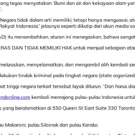
yang tegas menyatakan ‘Bumi dan air dan kekayaan alam yan
.
gara tidak dalam arti memiliki, tetapi hanya menguasai, at
t Indonesia,” jelasnya seperti dikutip dari akun media sosi
itu menambahkan, aturan ini menegaskan, bahwa sangat je
ERAS DAN TIDAK MEMILIKI HAK untuk menjual sebagian atau s
a meluruskan, menyelamatkan, dan mengambil alih kembali se
elakukan tindak kriminal pada tingkat negara (state organized 
inggi negara terkait tersebut layak diturun. “Dan harus diadi
landonline.com
kembali memajang pulau-pulau Indonesia untuk 
Ins yang beralamatkan di 550 Queen St East Suite 330 Toront
Makaroni, pulau Siloinak dan pulau Kandui.