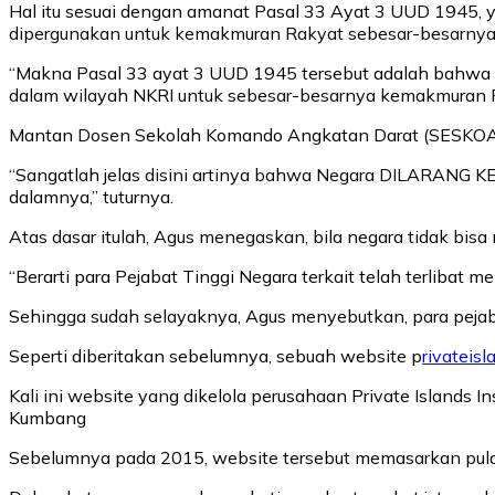
Hal itu sesuai dengan amanat Pasal 33 Ayat 3 UUD 1945, 
dipergunakan untuk kemakmuran Rakyat sebesar-besarnya’
“Makna Pasal 33 ayat 3 UUD 1945 tersebut adalah bahwa Ne
dalam wilayah NKRI untuk sebesar-besarnya kemakmuran Rakya
Mantan Dosen Sekolah Komando Angkatan Darat (SESKOAD) 
“Sangatlah jelas disini artinya bahwa Negara DILARANG K
dalamnya,” tuturnya.
Atas dasar itulah, Agus menegaskan, bila negara tidak bis
“Berarti para Pejabat Tinggi Negara terkait telah terlibat m
Sehingga sudah selayaknya, Agus menyebutkan, para pejabat t
Seperti diberitakan sebelumnya, sebuah website p
rivateis
Kali ini website yang dikelola perusahaan Private Islands 
Kumbang
Sebelumnya pada 2015, website tersebut memasarkan pulau 