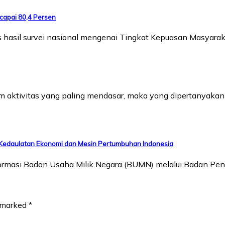
capai 80,4 Persen
ilis hasil survei nasional mengenai Tingkat Kepuasan Masyar
aktivitas yang paling mendasar, maka yang dipertanyakan b
 Kedaulatan Ekonomi dan Mesin Pertumbuhan Indonesia
sformasi Badan Usaha Milik Negara (BUMN) melalui Badan Pe
e marked
*