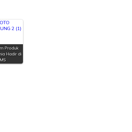
m Produk
ia Hadir di
IMS