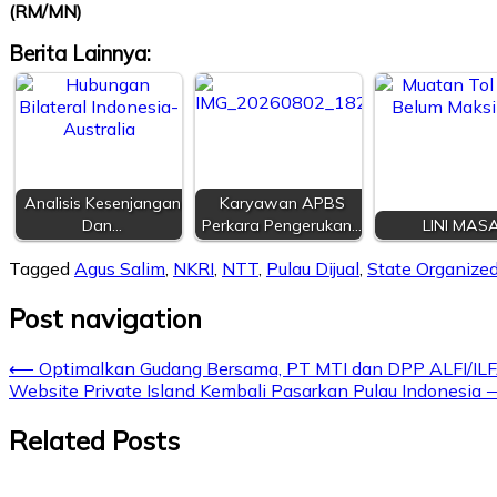
(RM/MN)
Berita Lainnya:
Analisis Kesenjangan
Karyawan APBS
Dan…
Perkara Pengerukan…
LINI MAS
Tagged
Agus Salim
,
NKRI
,
NTT
,
Pulau Dijual
,
State Organize
Post navigation
⟵
Optimalkan Gudang Bersama, PT MTI dan DPP ALFI/IL
Website Private Island Kembali Pasarkan Pulau Indonesia
Related Posts