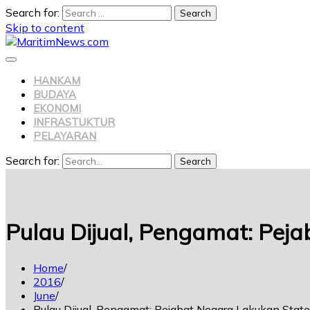
Search for:
Skip to content
HANKAM
BUDAYA
EKONOMI
INFRASTUKTUR
PELAYARAN
Search for:
Search
Pulau Dijual, Pengamat: Pej
Home
2016
June
Pulau Dijual, Pengamat: Pejabat Negara Lakukan Stat