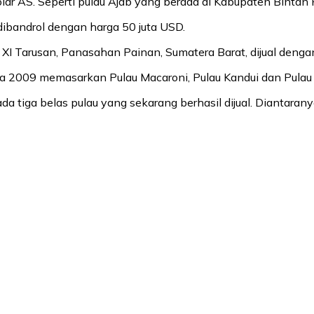
lar AS. Seperti pulau Ajab yang berada di Kabupaten Bintan 
dibandrol dengan harga 50 juta USD.
I Tarusan, Panasahan Painan, Sumatera Barat, dijual dengan
da 2009 memasarkan Pulau Macaroni, Pulau Kandui dan Pulau
da tiga belas pulau yang sekarang berhasil dijual. Diantarany