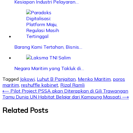
Kesiapan Industri Pelayaran…
Barang Kami Tertahan, Bisnis…
Negara Maritim yang Takluk di…
Tagged
Jokowi
,
Luhut B Panjaitan
,
Menko Maritim
,
poros
maritim
,
reshuffle kabinet
,
Rizal Ramli
Post
⟵
Pilot Project PSSA akan Diterapkan di Gili Trawangan
Tamu Dunia UN Habitat Belajar dari Kampung Maspati
⟶
navigation
Related Posts