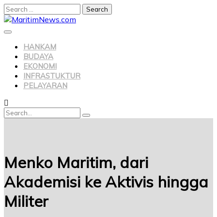
Search
for:
Skip
to
content
HANKAM
BUDAYA
EKONOMI
INFRASTUKTUR
PELAYARAN
Search
Search
for:
Menko Maritim, dari
Akademisi ke Aktivis hingga
Militer