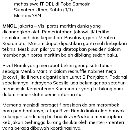
mahasiswa IT DEL di Toba Samosir,
Sumatera Utara, Sabtu (9/1).
Maritim/YSN
MNOL
, Jakarta – Visi poros maritim dunia yang
dicanangkan oleh Pemerintahan Jokowi-JK terlihat
semakin jauh dari kepastian. Pasalnya, ganti Menteri
Koordinator Maritim dapat dipastikan ganti arah kebijakan
teknis. Meskipun pilar yang ditetapkan presiden dalam
membangun poros maritim boleh dibilang sudah baku.
Rizal Ramli yang menjabat belum genap satu tahun
sebagai Menko Maritim dalam reshuffle Kabinet Kerja
Jokowi Jilid II harus diganti oleh Luhut B Panjaitan. Padahal
sebelumnya, Indroyono Soesilo juga belum genap setahun
menduduki Kementerian Koordinator yang terbilang baru
dalam numenklatur pemerintahan itu.
Memang menjadi prerogatif presiden dalam merombak
para pembantunya, tetapi Rizal Ramli dinilai oleh banyak
kalangan cenderung bertindak
frontal
kala menetapkan
kebijakan. Sehingga kurang disukai oleh menteri-menteri
yang berada dibawah koordinasinya.