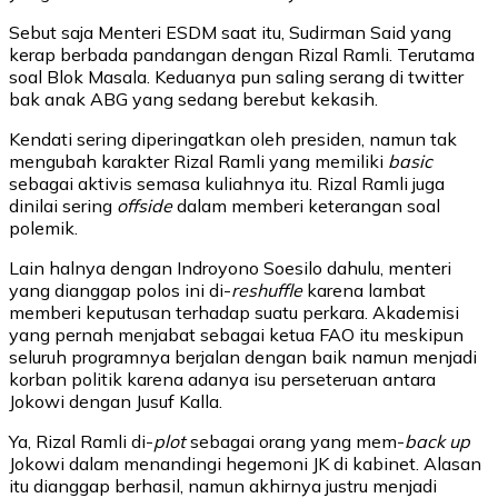
Sebut saja Menteri ESDM saat itu, Sudirman Said yang
kerap berbada pandangan dengan Rizal Ramli. Terutama
soal Blok Masala. Keduanya pun saling serang di twitter
bak anak ABG yang sedang berebut kekasih.
Kendati sering diperingatkan oleh presiden, namun tak
mengubah karakter Rizal Ramli yang memiliki
basic
sebagai aktivis semasa kuliahnya itu. Rizal Ramli juga
dinilai sering
offside
dalam memberi keterangan soal
polemik.
Lain halnya dengan Indroyono Soesilo dahulu, menteri
yang dianggap polos ini di-
reshuffle
karena lambat
memberi keputusan terhadap suatu perkara. Akademisi
yang pernah menjabat sebagai ketua FAO itu meskipun
seluruh programnya berjalan dengan baik namun menjadi
korban politik karena adanya isu perseteruan antara
Jokowi dengan Jusuf Kalla.
Ya, Rizal Ramli di-
plot
sebagai orang yang mem-
back up
Jokowi dalam menandingi hegemoni JK di kabinet. Alasan
itu dianggap berhasil, namun akhirnya justru menjadi