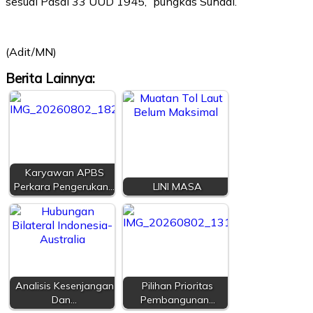
sesuai Pasal 33 UUD 1945,” pungkas Suhadi.
(Adit/MN)
Berita Lainnya:
Karyawan APBS
Perkara Pengerukan…
LINI MASA
Analisis Kesenjangan
Pilihan Prioritas
Dan…
Pembangunan…