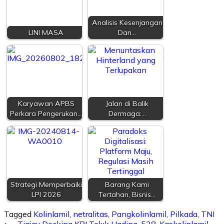
Analisis Kesenjangan
LINI MASA
Dan…
Karyawan APBS
Jalan di Balik
Perkara Pengerukan…
Dermaga:…
Strategi Memperbaiki
Barang Kami
LPI 2026
Tertahan, Bisnis…
Tagged
Kolinlamil
,
netralitas
,
Pangkolinlamil
,
Pilkada
,
TNI
⟵
Tinjau Docking KRI Teluk Hading-538, Kaskolinlamil