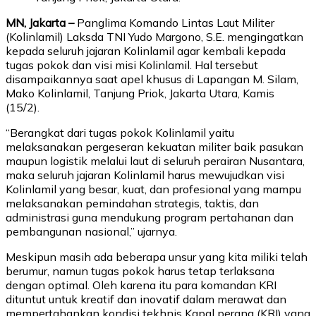
MN, Jakarta –
Panglima Komando Lintas Laut Militer
(Kolinlamil) Laksda TNI Yudo Margono, S.E. mengingatkan
kepada seluruh jajaran Kolinlamil agar kembali kepada
tugas pokok dan visi misi Kolinlamil. Hal tersebut
disampaikannya saat apel khusus di Lapangan M. Silam,
Mako Kolinlamil, Tanjung Priok, Jakarta Utara, Kamis
(15/2).
“Berangkat dari tugas pokok Kolinlamil yaitu
melaksanakan pergeseran kekuatan militer baik pasukan
maupun logistik melalui laut di seluruh perairan Nusantara,
maka seluruh jajaran Kolinlamil harus mewujudkan visi
Kolinlamil yang besar, kuat, dan profesional yang mampu
melaksanakan pemindahan strategis, taktis, dan
administrasi guna mendukung program pertahanan dan
pembangunan nasional,” ujarnya.
Meskipun masih ada beberapa unsur yang kita miliki telah
berumur, namun tugas pokok harus tetap terlaksana
dengan optimal. Oleh karena itu para komandan KRI
dituntut untuk kreatif dan inovatif dalam merawat dan
mempertahankan kondisi tekhnis Kapal perang (KRI) yang