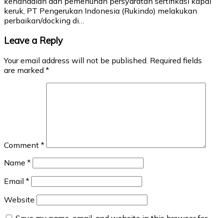
kehandalan dan pemenuhan persyaratan sertifikasi kapal
keruk, PT Pengerukan Indonesia (Rukindo) melakukan
perbaikan/docking di…
Leave a Reply
Your email address will not be published.
Required fields
are marked
*
Comment
*
Name
*
Email
*
Website
Save my name, email, and website in this browser for