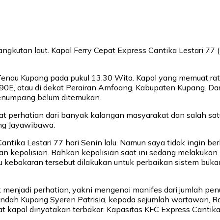
angkutan laut. Kapal Ferry Cepat Express Cantika Lestari 77
 Tenau Kupang pada pukul 13.30 Wita. Kapal yang memuat r
.90E, atau di dekat Perairan Amfoang, Kabupaten Kupang. Da
penumpang belum ditemukan.
at perhatian dari banyak kalangan masyarakat dan salah sat
eng Jayawibawa.
antika Lestari 77 hari Senin lalu. Namun saya tidak ingin b
 dan kepolisian. Bahkan kepolisian saat ini sedang melakuka
atau kebakaran tersebut dilakukan untuk perbaikan sistem b
menjadi perhatian, yakni mengenai manifes dari jumlah penu
 Indah Kupang Syeren Patrisia, kepada sejumlah wartawan,
t kapal dinyatakan terbakar. Kapasitas KFC Express Cantik