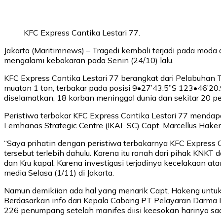
KFC Express Cantika Lestari 77.
Jakarta (Maritimnews) – Tragedi kembali terjadi pada moda 
mengalami kebakaran pada Senin (24/10) lalu.
KFC Express Cantika Lestari 77 berangkat dari Pelabuhan
muatan 1 ton, terbakar pada posisi 9•27’43.5”S 123•46’20
diselamatkan, 18 korban meninggal dunia dan sekitar 20 
Peristiwa terbakar KFC Express Cantika Lestari 77 mendap
Lemhanas Strategic Centre (IKAL SC) Capt. Marcellus Hak
“Saya prihatin dengan peristiwa terbakarnya KFC Express C
tersebut terlebih dahulu. Karena itu ranah dari pihak KNKT
dan Kru kapal. Karena investigasi terjadinya kecelakaan 
media Selasa (1/11) di Jakarta.
Namun demikiian ada hal yang menarik Capt. Hakeng untuk 
Berdasarkan info dari Kepala Cabang PT Pelayaran Darma
226 penumpang setelah manifes diisi keesokan harinya saa