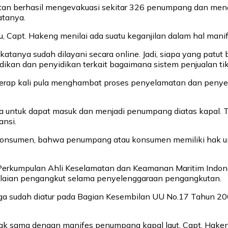
tan berhasil mengevakuasi sekitar 326 penumpang dan men
atanya.
u, Capt. Hakeng menilai ada suatu keganjilan dalam hal man
ng katanya sudah dilayani secara online. Jadi, siapa yang p
ikan dan penyidikan terkait bagaimana sistem penjualan tik
erap kali pula menghambat proses penyelamatan dan penyelid
ta untuk dapat masuk dan menjadi penumpang diatas kapal. T
ansi.
onsumen, bahwa penumpang atau konsumen memiliki hak untu
at Perkumpulan Ahli Keselamatan dan Keamanan Maritim Ind
lalaian pengangkut selama penyelenggaraan pengangkutan.
uga sudah diatur pada Bagian Kesembilan UU No.17 Tahun 20
idak sama dengan manifes penumpang kapal laut, Capt. Hake