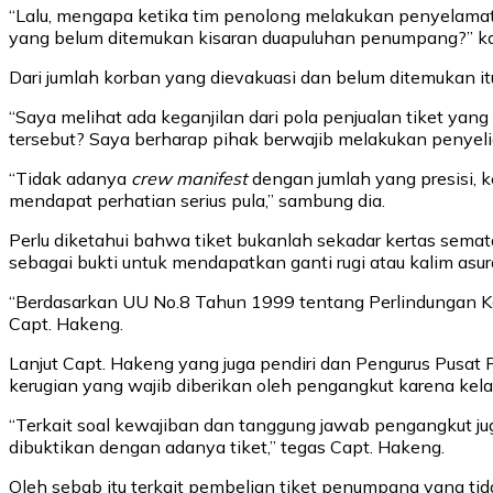
“Lalu, mengapa ketika tim penolong melakukan penyelama
yang belum ditemukan kisaran duapuluhan penumpang?” k
Dari jumlah korban yang dievakuasi dan belum ditemukan it
“Saya melihat ada keganjilan dari pola penjualan tiket ya
tersebut? Saya berharap pihak berwajib melakukan penyelid
“Tidak adanya
crew manifest
dengan jumlah yang presisi, k
mendapat perhatian serius pula,” sambung dia.
Perlu diketahui bahwa tiket bukanlah sekadar kertas sema
sebagai bukti untuk mendapatkan ganti rugi atau kalim asur
“Berdasarkan UU No.8 Tahun 1999 tentang Perlindungan K
Capt. Hakeng.
Lanjut Capt. Hakeng yang juga pendiri dan Pengurus Pus
kerugian yang wajib diberikan oleh pengangkut karena ke
“Terkait soal kewajiban dan tanggung jawab pengangkut j
dibuktikan dengan adanya tiket,” tegas Capt. Hakeng.
Oleh sebab itu terkait pembelian tiket penumpang yang t