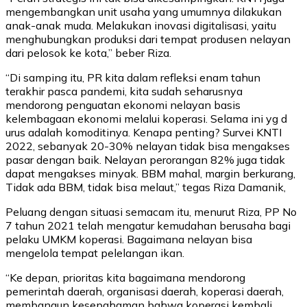
mengembangkan unit usaha yang umumnya dilakukan
anak-anak muda. Melakukan inovasi digitalisasi, yaitu
menghubungkan produksi dari tempat produsen nelayan
dari pelosok ke kota,” beber Riza.
“Di samping itu, PR kita dalam refleksi enam tahun
terakhir pasca pandemi, kita sudah seharusnya
mendorong penguatan ekonomi nelayan basis
kelembagaan ekonomi melalui koperasi. Selama ini yg d
urus adalah komoditinya. Kenapa penting? Survei KNTI
2022, sebanyak 20-30% nelayan tidak bisa mengakses
pasar dengan baik. Nelayan perorangan 82% juga tidak
dapat mengakses minyak. BBM mahal, margin berkurang,
Tidak ada BBM, tidak bisa melaut,” tegas Riza Damanik,
Peluang dengan situasi semacam itu, menurut Riza, PP No
7 tahun 2021 telah mengatur kemudahan berusaha bagi
pelaku UMKM koperasi. Bagaimana nelayan bisa
mengelola tempat pelelangan ikan.
“Ke depan, prioritas kita bagaimana mendorong
pemerintah daerah, organisasi daerah, koperasi daerah,
membangun kesepahaman bahwa koperasi kembali