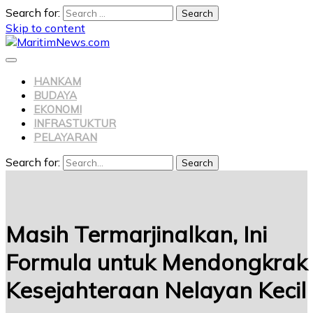
Search for:
Skip to content
HANKAM
BUDAYA
EKONOMI
INFRASTUKTUR
PELAYARAN
Search for:
Search
Masih Termarjinalkan, Ini
Formula untuk Mendongkrak
Kesejahteraan Nelayan Kecil