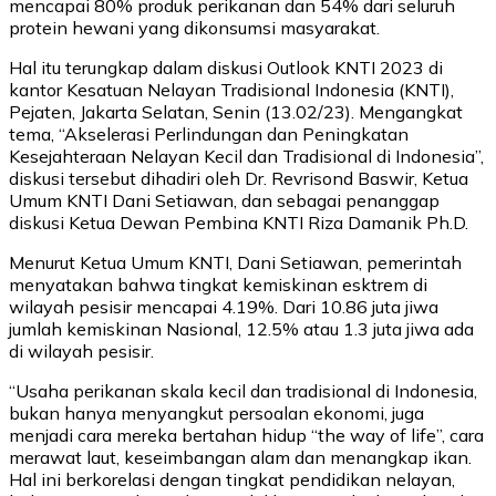
mencapai 80% produk perikanan dan 54% dari seluruh
protein hewani yang dikonsumsi masyarakat.
Hal itu terungkap dalam diskusi Outlook KNTI 2023 di
kantor Kesatuan Nelayan Tradisional Indonesia (KNTI),
Pejaten, Jakarta Selatan, Senin (13.02/23). Mengangkat
tema, “Akselerasi Perlindungan dan Peningkatan
Kesejahteraan Nelayan Kecil dan Tradisional di Indonesia”,
diskusi tersebut dihadiri oleh Dr. Revrisond Baswir, Ketua
Umum KNTI Dani Setiawan, dan sebagai penanggap
diskusi Ketua Dewan Pembina KNTI Riza Damanik Ph.D.
Menurut Ketua Umum KNTI, Dani Setiawan, pemerintah
menyatakan bahwa tingkat kemiskinan esktrem di
wilayah pesisir mencapai 4.19%. Dari 10.86 juta jiwa
jumlah kemiskinan Nasional, 12.5% atau 1.3 juta jiwa ada
di wilayah pesisir.
“Usaha perikanan skala kecil dan tradisional di Indonesia,
bukan hanya menyangkut persoalan ekonomi, juga
menjadi cara mereka bertahan hidup “the way of life”, cara
merawat laut, keseimbangan alam dan menangkap ikan.
Hal ini berkorelasi dengan tingkat pendidikan nelayan,