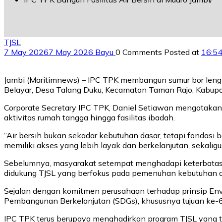
TJSL
7 May 2026
7 May 2026
Bayu
0 Comments
Posted at
16:5
Jambi (Maritimnews) – IPC TPK membangun sumur bor lengk
Belayar, Desa Talang Duku, Kecamatan Taman Rajo, Kabupa
Corporate Secretary IPC TPK, Daniel Setiawan mengatakan, b
aktivitas rumah tangga hingga fasilitas ibadah.
“Air bersih bukan sekadar kebutuhan dasar, tetapi fondasi b
memiliki akses yang lebih layak dan berkelanjutan, sekaligu
Sebelumnya, masyarakat setempat menghadapi keterbatasan 
didukung TJSL yang berfokus pada pemenuhan kebutuhan d
Sejalan dengan komitmen perusahaan terhadap prinsip Envi
Pembangunan Berkelanjutan (SDGs), khususnya tujuan ke-6 ya
IPC TPK terus berupaya menghadirkan program TJSL yang t