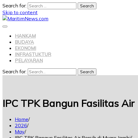
Search for:
Skip to content
HANKAM
BUDAYA
EKONOMI
INFRASTUKTUR
PELAYARAN
Search for:
Search
IPC TPK Bangun Fasilitas Air
Home
2026
May
IPC TPK Bangun Fasilitas Air Bersih di Muaro Jambi