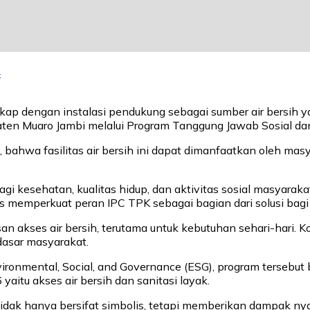
4
ap dengan instalasi pendukung sebagai sumber air bersih y
ten Muaro Jambi melalui Program Tanggung Jawab Sosial dan
ahwa fasilitas air bersih ini dapat dimanfaatkan oleh masya
agi kesehatan, kualitas hidup, dan aktivitas sosial masyarak
s memperkuat peran IPC TPK sebagai bagian dari solusi bagi l
akses air bersih, terutama untuk kebutuhan sehari-hari. K
asar masyarakat.
ronmental, Social, and Governance (ESG), program tersebut 
itu akses air bersih dan sanitasi layak.
idak hanya bersifat simbolis, tetapi memberikan dampak ny