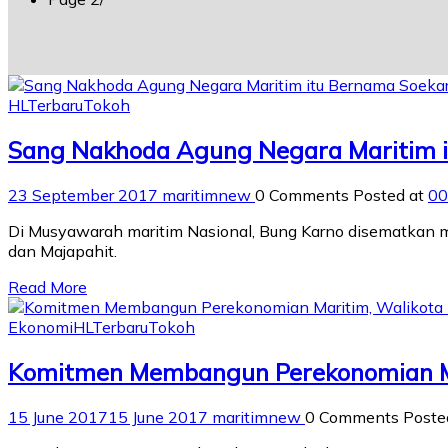
HL
Terbaru
Tokoh
Sang Nakhoda Agung Negara Maritim 
23 September 2017
maritimnew
0 Comments
Posted at
00
Di Musyawarah maritim Nasional, Bung Karno disematkan m
dan Majapahit.
Read More
Ekonomi
HL
Terbaru
Tokoh
Komitmen Membangun Perekonomian Ma
15 June 2017
15 June 2017
maritimnew
0 Comments
Poste