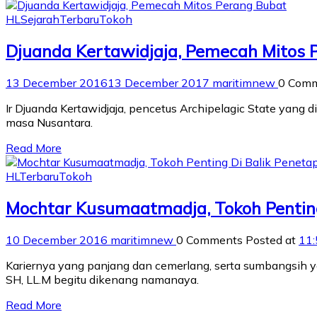
HL
Sejarah
Terbaru
Tokoh
Djuanda Kertawidjaja, Pemecah Mitos 
13 December 2016
13 December 2017
maritimnew
0 Com
Ir Djuanda Kertawidjaja, pencetus Archipelagic State ya
masa Nusantara.
Read More
HL
Terbaru
Tokoh
Mochtar Kusumaatmadja, Tokoh Pentin
10 December 2016
maritimnew
0 Comments
Posted at
11:
Kariernya yang panjang dan cemerlang, serta sumbangsih y
SH, LL.M begitu dikenang namanaya.
Read More