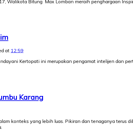
i 2017, Walikota Bitung Max Lomban meraih penghargaan In
tim
ed at
12:59
ayani Kertopati ini merupakan pengamat intelijen dan pert
erumbu Karang
am konteks yang lebih luas. Pikiran dan tenaganya terus d
.