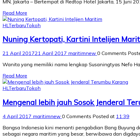
MN, Jakarta – Bertempat di Redtop Hotel Jakarta, 15 Jun
Read More
HL
Terbaru
Tokoh
Nuning Kertopati, Kartini Intelijen Mari
21 April 2017
21 April 2017
maritimnew
0 Comments
Post
Wanita yang memiliki nama lengkap Susaningtyas Nefo Hand
Read More
HL
Terbaru
Tokoh
Mengenal lebih jauh Sosok Jenderal T
4 April 2017
maritimnew
0 Comments
Posted at
11:39
Bangsa Indonesia kini menanti pengabdian Bang Buyung dal
sebagai negara maritim yang besar, berwibawa dan digdaya