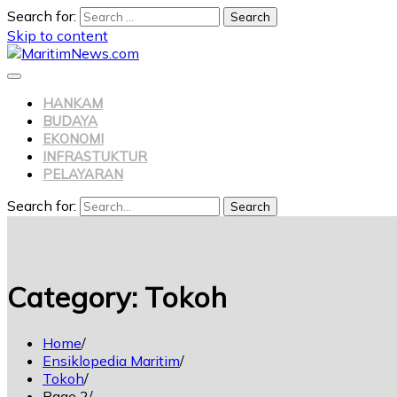
Search for:
Skip to content
HANKAM
BUDAYA
EKONOMI
INFRASTUKTUR
PELAYARAN
Search for:
Search
Category:
Tokoh
Home
Ensiklopedia Maritim
Tokoh
Page 2