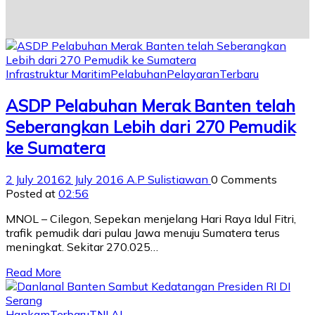
Infrastruktur Maritim
Pelabuhan
Pelayaran
Terbaru
ASDP Pelabuhan Merak Banten telah
Seberangkan Lebih dari 270 Pemudik
ke Sumatera
2 July 2016
2 July 2016
A.P Sulistiawan
0 Comments
Posted at
02:56
MNOL – Cilegon, Sepekan menjelang Hari Raya Idul Fitri,
trafik pemudik dari pulau Jawa menuju Sumatera terus
meningkat. Sekitar 270.025…
Read More
Hankam
Terbaru
TNI AL