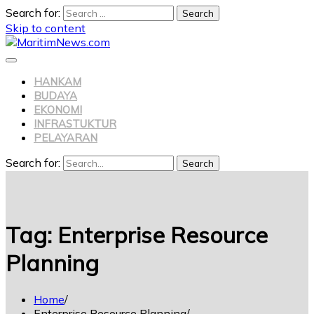
Search for:
Skip to content
HANKAM
BUDAYA
EKONOMI
INFRASTUKTUR
PELAYARAN
Search for:
Search
Tag:
Enterprise Resource
Planning
Home
Enterprise Resource Planning