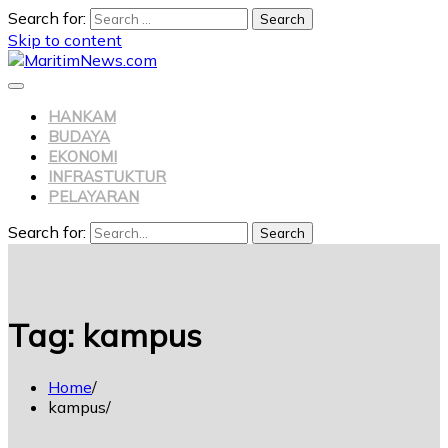
Search for:
Skip to content
HANKAM
BUDAYA
EKONOMI
INFRASTUKTUR
PELAYARAN
Search for:
Search
Tag:
kampus
Home
kampus