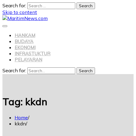
Search for:
Skip to content
HANKAM
BUDAYA
EKONOMI
INFRASTUKTUR
PELAYARAN
Search for:
Search
Tag:
kkdn
Home
kkdn