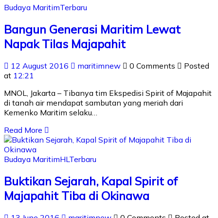
Budaya Maritim
Terbaru
Bangun Generasi Maritim Lewat
Napak Tilas Majapahit
12 August 2016
maritimnew
0 Comments
Posted
at
12:21
MNOL, Jakarta – Tibanya tim Ekspedisi Spirit of Majapahit
di tanah air mendapat sambutan yang meriah dari
Kemenko Maritim selaku…
Read More
Budaya Maritim
HL
Terbaru
Buktikan Sejarah, Kapal Spirit of
Majapahit Tiba di Okinawa
13 June 2016
maritimnew
0 Comments
Posted at