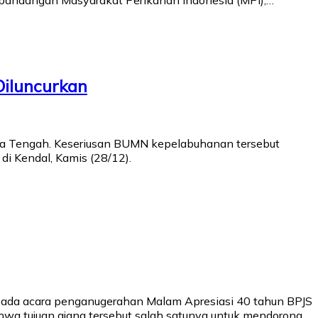
 pandangan Masyarakat Perikanan Indonesia (MPI),…
Diluncurkan
awa Tengah. Keseriusan BUMN kepelabuhanan tersebut
di Kendal, Kamis (28/12).
 Pada acara penganugerahan Malam Apresiasi 40 tahun BPJS
hwa tujuan ajang tersebut salah satunya untuk mendorong