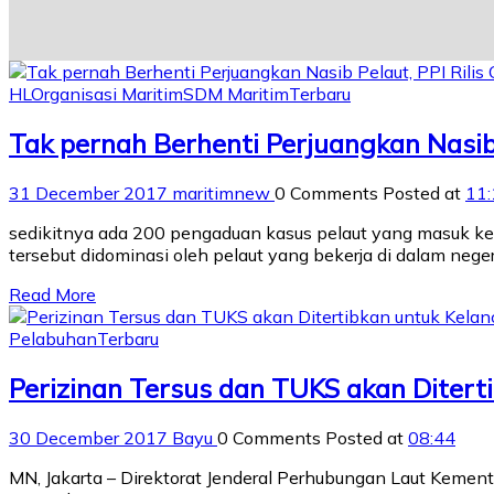
HL
Organisasi Maritim
SDM Maritim
Terbaru
Tak pernah Berhenti Perjuangkan Nasib 
31 December 2017
maritimnew
0 Comments
Posted at
11:
sedikitnya ada 200 pengaduan kasus pelaut yang masuk ke 
tersebut didominasi oleh pelaut yang bekerja di dalam neger
Read More
Pelabuhan
Terbaru
Perizinan Tersus dan TUKS akan Ditert
30 December 2017
Bayu
0 Comments
Posted at
08:44
MN, Jakarta – Direktorat Jenderal Perhubungan Laut Keme