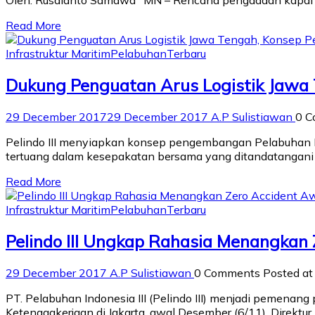
Oleh: Rusdianto Samawa* MN – Rencana pengadaan kapal uk
Read More
Infrastruktur Maritim
Pelabuhan
Terbaru
Dukung Penguatan Arus Logistik Jawa 
29 December 2017
29 December 2017
A.P Sulistiawan
0 
Pelindo III menyiapkan konsep pengembangan Pelabuhan Ke
tertuang dalam kesepakatan bersama yang ditandatangani CE
Read More
Infrastruktur Maritim
Pelabuhan
Terbaru
Pelindo III Ungkap Rahasia Menangkan
29 December 2017
A.P Sulistiawan
0 Comments
Posted a
PT. Pelabuhan Indonesia III (Pelindo III) menjadi pemen
Ketenagakerjaan di Jakarta, awal Desember (6/11), Direk