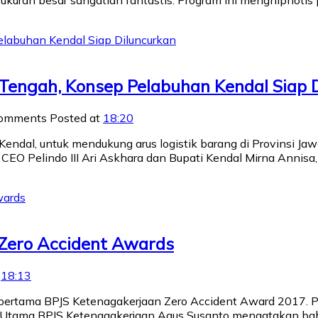
uran besar sangatlah fantastis. Program ini menghipnotis
Tengah, Konsep Pelabuhan Kendal Siap 
Comments
Posted at
18:20
ndal, untuk mendukung arus logistik barang di Provinsi J
O Pelindo III Ari Askhara dan Bupati Kendal Mirna Annisa, 
 Zero Accident Awards
t
18:13
ang pertama BPJS Ketenagakerjaan Zero Accident Award 2017.
tur Utama BPJS Ketenagakerjaan Agus Susanto mengatakan ba