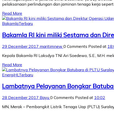
pelaksanaan perlindungan dan jaminan tenaga kerja seper
Read More
Bakamla
Terbaru
Bakamla RI kini miliki Sestama dan Dir
29 December 2017
maritimnew
0 Comments
Posted at
18:
Kepala Bakamla RI Laksdya TNI Ari Soedewo, S.E., M.H. mel
Read More
Energi
HL
Terbaru
Lambatnya Pelayanan Bongkar Batubar
28 December 2017
Bayu
0 Comments
Posted at
10:02
MN, Merak – Pembangkit Listrik Tenaga Uap (PLTU) Surala