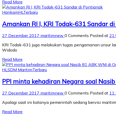
Read More
Hankam
HL
Terbaru
Amankan RI I, KRI Todak-631 Sandar di
27 December 2017
maritimnew
0 Comments
Posted at
21:
KRI Todak-631 juga melakukan tugas pengamanan unsur laut d
Widodo
Read More
HL
SDM Maritim
Terbaru
PPI minta kehadiran Negara soal Nasi
27 December 2017
maritimnew
0 Comments
Posted at
11:
Apalagi saat ini katanya pemerintah sedang bervisi maritim
Read More