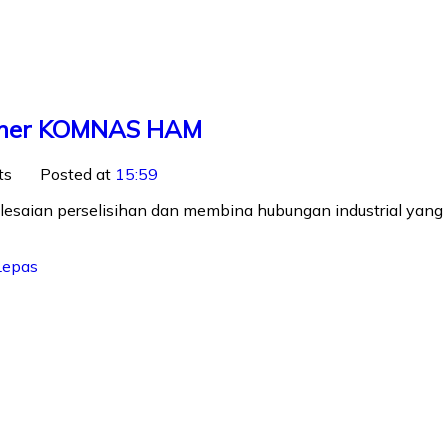
sioner KOMNAS HAM
ts
Posted at
15:59
saian perselisihan dan membina hubungan industrial yang k