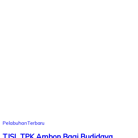
Pelabuhan
Terbaru
TJSL TPK Ambon Bagi Budidaya