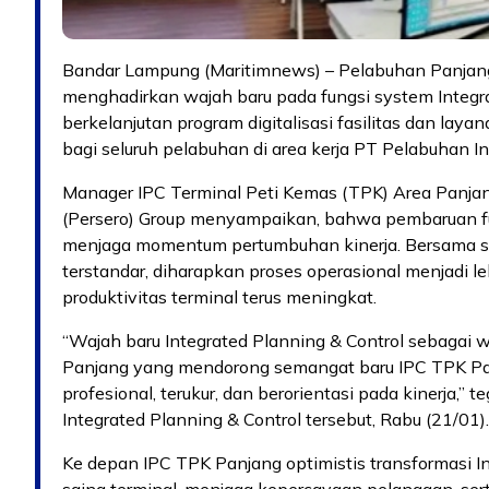
Bandar Lampung (Maritimnews) – Pelabuhan Panjan
menghadirkan wajah baru pada fungsi system Integra
berkelanjutan program digitalisasi fasilitas dan laya
bagi seluruh pelabuhan di area kerja PT Pelabuhan In
Manager IPC Terminal Peti Kemas (TPK) Area Panjan
(Persero) Group menyampaikan, bahwa pembaruan fun
menjaga momentum pertumbuhan kinerja. Bersama s
terstandar, diharapkan proses operasional menjadi le
produktivitas terminal terus meningkat.
“Wajah baru Integrated Planning & Control sebagai 
Panjang yang mendorong semangat baru IPC TPK P
profesional, terukur, dan berorientasi pada kinerja,
Integrated Planning & Control tersebut, Rabu (21/01).
Ke depan IPC TPK Panjang optimistis transformasi 
saing terminal, menjaga kepercayaan pelanggan, se