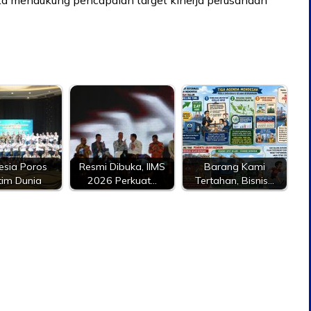
esia Poros
Resmi Dibuka, IIMS
Barang Kami
tim Dunia
2026 Perkuat…
Tertahan, Bisnis…