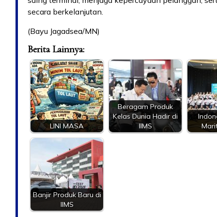
secara berkelanjutan.
(Bayu Jagadsea/MN)
Berita Lainnya:
Beragam Produk
Kelas Dunia Hadir di
Indon
LINI MASA
IIMS
Mari
Banjir Produk Baru di
IIMS