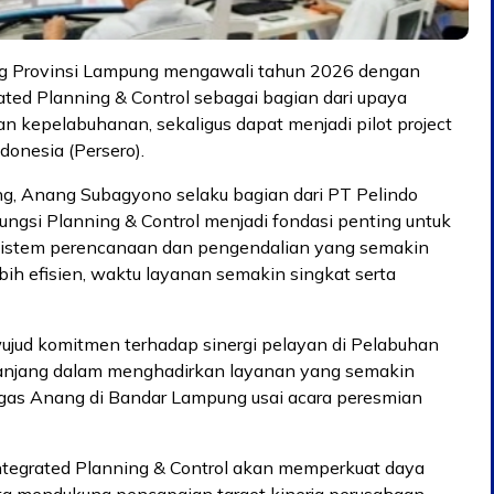
g Provinsi Lampung mengawali tahun 2026 dengan
ted Planning & Control sebagai bagian dari upaya
nan kepelabuhanan, sekaligus dapat menjadi pilot project
donesia (Persero).
g, Anang Subagyono selaku bagian dari PT Pelindo
gsi Planning & Control menjadi fondasi penting untuk
istem perencanaan dan pengendalian yang semakin
bih efisien, waktu layanan semakin singkat serta
wujud komitmen terhadap sinergi pelayan di Pelabuhan
anjang dalam menghadirkan layanan yang semakin
” tegas Anang di Bandar Lampung usai acara peresmian
Integrated Planning & Control akan memperkuat daya
rta mendukung pencapaian target kinerja perusahaan