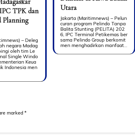
Madagaskar
Utara
 IPC TPK dan
Jakarta (Maritimnews) – Pelun
d Planning
curan program Pelindo Tanpa
Balita Stunting (PELITA) 202
6, IPC Terminal Petikemas ber
sama Pelindo Group berkomit
itimnews) – Deleg
men menghadirkan manfaat…
tah negara Madag
ingi oleh tim Le
nal Single Windo
menterian Keua
ik Indonesia men
 are marked
*