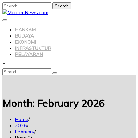
HANKAM
BUDAYA
EKONOMI
INFRASTUKTUR
PELAYARAN
Month:
February 2026
Home
2026
February
Page 2