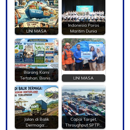
Indonesia Poros
LINI MASA
Maritim Dunia
Barang Kami
Tertahan, Bisnis…
LINI MASA
Jalan di Balik
Capai Target,
Dermaga:…
Throughput SPTP…